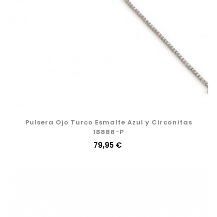
Pulsera Ojo Turco Esmalte Azul y Circonitas
18886-P
Precio
79,95 €