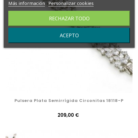
Más información
Personalizar cookies
RECHAZAR TODO
ACEPTO
Pulsera Plata Semirrígida Circonitas 18118-P
Precio
209,00 €