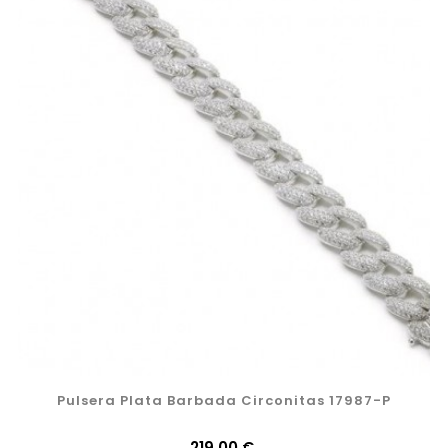
Pulsera Plata Barbada Circonitas 17987-P
Precio
219,00 €