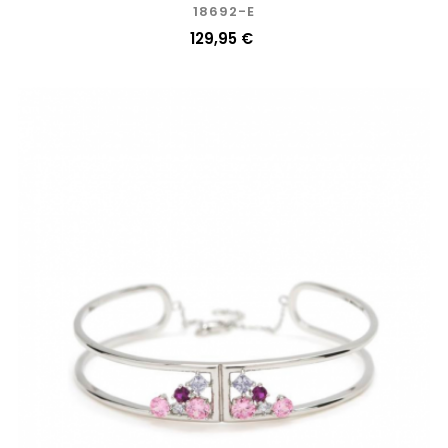
18692-E
Precio
129,95 €