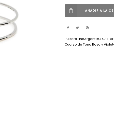
AÑADIR A LA C
Pulsera LineArgent 16447-E A
Cuarzo de Tono Rosa y Violet