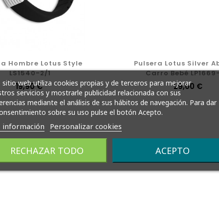
ra Hombre Lotus Style
Pulsera Lotus Silver A
LS1540-2/1
Carro Bebé LP1669
 sitio web utiliza cookies propias y de terceros para mejorar
Precio
19,90 €
Precio
29,00 €
tros servicios y mostrarle publicidad relacionada con sus
erencias mediante el análisis de sus hábitos de navegación. Para dar
onsentimiento sobre su uso pulse el botón Acepto.
 información
Personalizar cookies
RECHAZAR TODO
ACEPTO