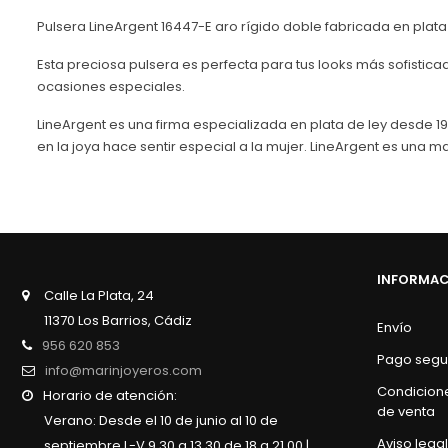
Pulsera LineArgent 16447-E aro rígido doble fabricada en plata
Esta preciosa pulsera es perfecta para tus looks más sofistica
ocasiones especiales.
LineArgent es una firma especializada en plata de ley desde 19
en la joya hace sentir especial a la mujer. LineArgent es una ma
INFORMA
Calle La Plata, 24
11370 Los Barrios, Cádiz
Envío
956 620 853
Pago segu
info@marinjoyeros.com
Condicion
Horario de atención:
de venta
Verano: Desde el 10 de junio al 10 de
Aviso legal
septiembre L-V 9.30 a 13.30 de 18 a 21.00 |