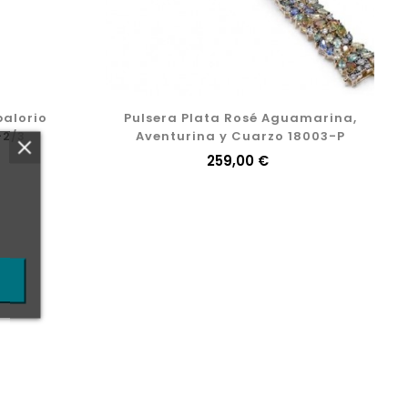
balorio
Pulsera Plata Rosé Aguamarina,
-2/3
Aventurina y Cuarzo 18003-P
Precio
259,00 €