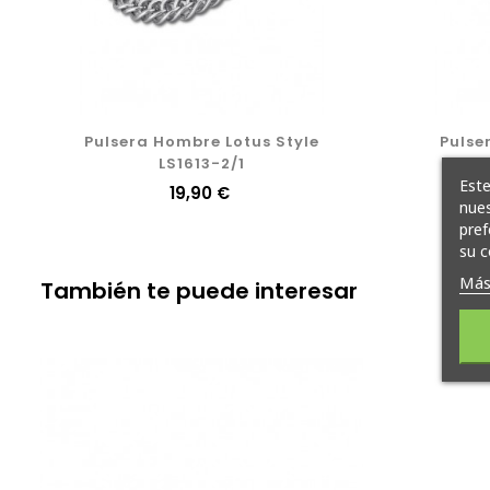
Pulsera Hombre Lotus Style
Pulse
LS1613-2/1
Este
Precio
19,90 €
nues
pref
su c
Más
También te puede interesar