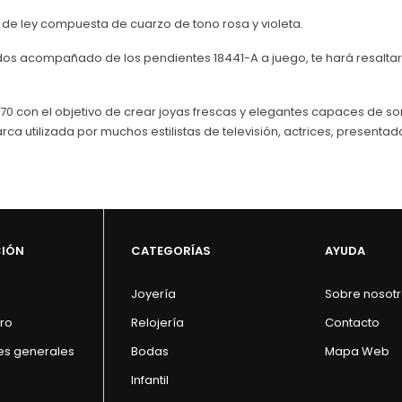
 de ley compuesta de cuarzo de tono rosa y violeta.
dos acompañado de los pendientes 18441-A a juego, te hará resaltar y
70 con el objetivo de crear joyas frescas y elegantes capaces de sor
rca utilizada por muchos estilistas de televisión, actrices, presentado
CIÓN
CATEGORÍAS
AYUDA
Joyería
Sobre nosot
ro
Relojería
Contacto
es generales
Bodas
Mapa Web
Infantil