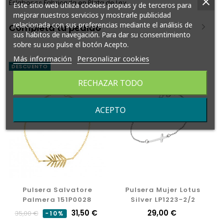
Eslabones Fabricada en Plata de Ley
Este sitio web utiliza cookies propias y de terceros para
mejorar nuestros servicios y mostrarle publicidad
relacionada con sus preferencias mediante el análisis de
Completa tu pedido
sus hábitos de navegación. Para dar su consentimiento
sobre su uso pulse el botón Acepto.
‹
›
Más información
Personalizar cookies
DESCUENTO
RECHAZAR TODO
ACEPTO
Pulsera Salvatore
Pulsera Mujer Lotus
Palmera 151P0028
Silver LP1223-2/2
Precio
Precio
31,50 €
Precio
29,00 €
35,00 €
-10%