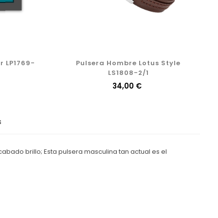
er LP1769-
Pulsera Hombre Lotus Style
LS1808-2/1
Precio
34,00 €
s
bado brillo; Esta pulsera masculina tan actual es el