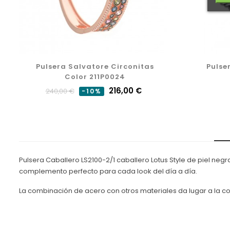
Pulsera Salvatore Circonitas
Pulse
Color 211P0024
Precio
Precio
216,00 €
240,00 €
-10%
normal
Pulsera Caballero LS2100-2/1 caballero Lotus Style de piel neg
complemento perfecto para cada look del día a día.
La combinación de acero con otros materiales da lugar a la cole