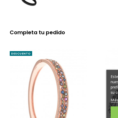
Completa tu pedido
DESCUENTO
Este
nues
pref
su c
Más