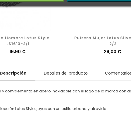
ra Hombre Lotus Style
Pulsera Mujer Lotus Silv
LS1613-2/1
2/2
Precio
19,90 €
Precio
29,00 €
Descripción
Detalles del producto
Comentario
ra y complemento en acero inoxidable con el logo de la marca con aca
cción Lotus Style, joyas con un estilo urbano y atrevido.