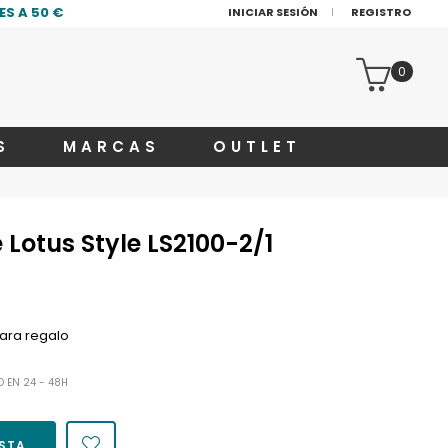
S A 50 €
INICIAR SESIÓN
REGISTRO
0
S
MARCAS
OUTLET
Lotus Style LS2100-2/1
ara regalo
O EN 24 - 48H
ESTA