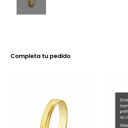
Completa tu pedido
Este
nues
pref
su c
Más