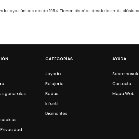
do joyas únicas desde 1954. Tienen diseños desde los más clásicos
CIÓN
CATEGORÍAS
AYUDA
Joyería
Sobre nosot
ro
Relojería
Contacto
es generales
Bodas
Mapa Web
Infantil
Diamantes
e cookies
 Privacidad