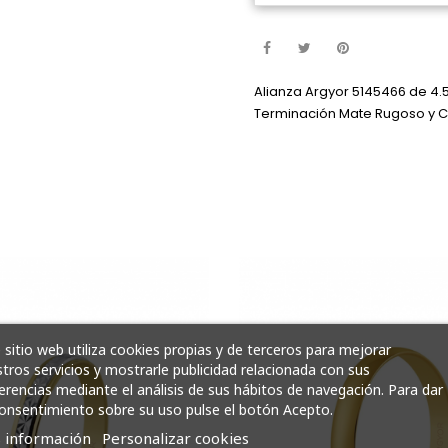
Alianza Argyor 5145466 de 4.
Terminación Mate Rugoso y C
 sitio web utiliza cookies propias y de terceros para mejorar
tros servicios y mostrarle publicidad relacionada con sus
erencias mediante el análisis de sus hábitos de navegación. Para dar
onsentimiento sobre su uso pulse el botón Acepto.
 información
Personalizar cookies