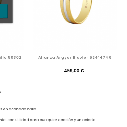
illo 50302
Alianza Argyor Bicolor 5241474R
Precio
459,00 €
s
s en acabado brillo.
nte, con utilidad para cualquier ocasión y un acierto