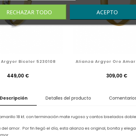
RECHAZAR TODO
ACEPTO
 Argyor Bicolor 5230108
Alianza Argyor Oro Amar
Precio
449,00 €
Precio
309,00 €
Descripción
Detalles del producto
Comentario
arillo 18 kt. con terminación mate rugoso y cantos biselados doble
l amor. Por fin llegó el día, esta alianza es original, bonita y elega
amor.