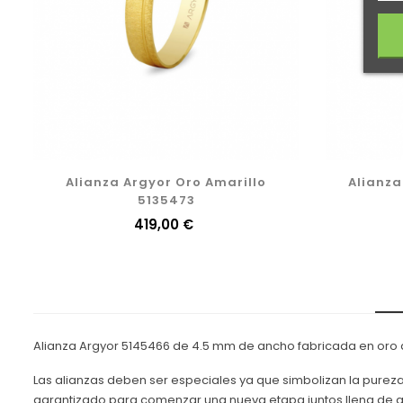
Alianza Argyor Oro Amarillo
Alianza
5135473
Precio
419,00 €
Alianza Argyor 5145466 de 4.5 mm de ancho fabricada en oro am
Las alianzas deben ser especiales ya que simbolizan la pureza de
garantizado para comenzar una nueva etapa juntos llena de 