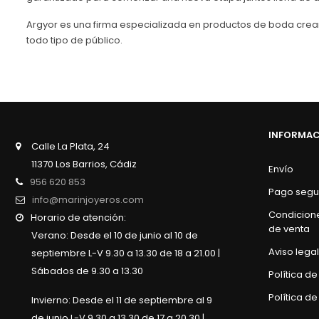
Argyor es una firma especializada en productos de boda crean
todo tipo de público.
INFORMA
Calle La Plata, 24
11370 Los Barrios, Cádiz
Envío
956 620 853
Pago segu
info@marinjoyeros.com
Condicion
Horario de atención:
de venta
Verano: Desde el 10 de junio al 10 de
Aviso legal
septiembre L-V 9.30 a 13.30 de 18 a 21.00 |
Sábados de 9.30 a 13.30
Política d
Política de
Invierno: Desde el 11 de septiembre al 9
de junio L-V 9.30 a 13.30 de 17 a 20.30 |