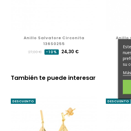
Anillo Salvatore Circonita
Anillo
136S0255
Este
Precio
Precio
24,30 €
27,00 €
-10%
nues
pref
normal
su c
Más
También te puede interesar
DESCUENTO
DESCUENTO