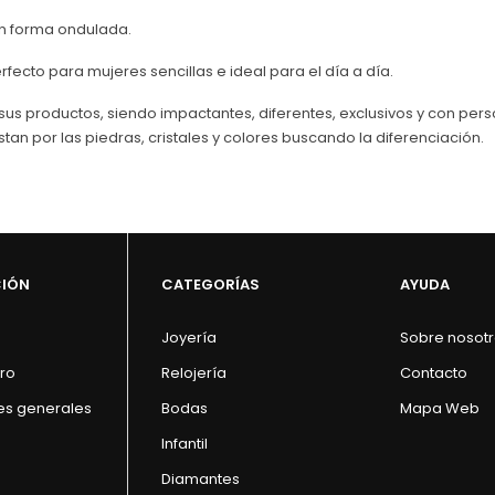
on forma ondulada.
erfecto para mujeres sencillas e ideal para el día a día.
us productos, siendo impactantes, diferentes, exclusivos y con perso
stan por las piedras, cristales y colores buscando la diferenciación.
CIÓN
CATEGORÍAS
AYUDA
Joyería
Sobre nosot
ro
Relojería
Contacto
es generales
Bodas
Mapa Web
Infantil
Diamantes