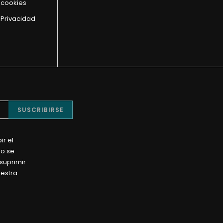
e cookies
 Privacidad
SUSCRIBIRSE
ir el
No se
suprimir
uestra