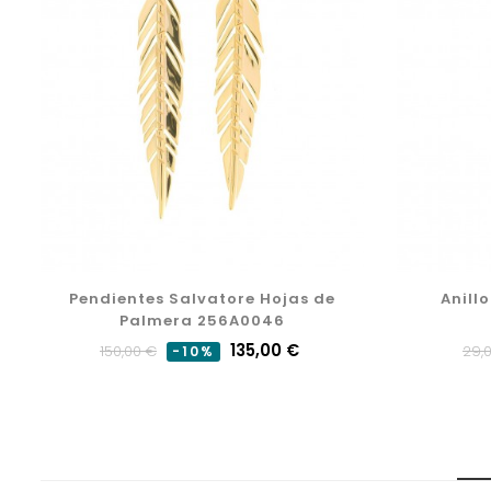
Pendientes Salvatore Hojas de
Anill
Palmera 256A0046
Precio
Precio
135,00 €
Pre
150,00 €
29,
-10%
normal
nor