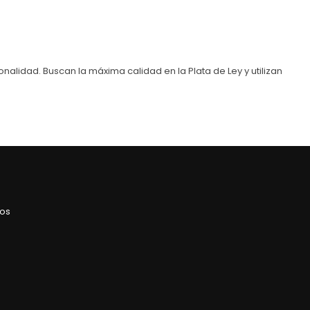
nalidad. Buscan la máxima calidad en la Plata de Ley y utilizan
ros