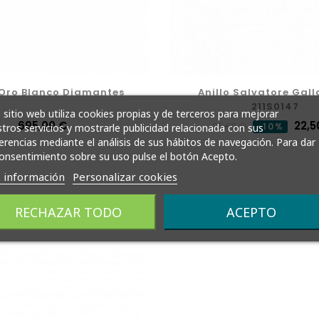
 Oro Blanco Diamantes
Anillo Salvatore Gal
211S0147
 sitio web utiliza cookies propias y de terceros para mejorar
Precio
695,00 €
Precio
Preci
22,5
25,00 €
-10%
tros servicios y mostrarle publicidad relacionada con sus
erencias mediante el análisis de sus hábitos de navegación. Para dar
normal
onsentimiento sobre su uso pulse el botón Acepto.
 información
Personalizar cookies
RECHAZAR TODO
ACEPTO