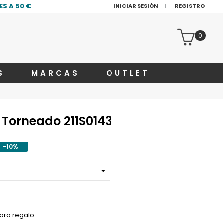
S A 50 €
INICIAR SESIÓN
REGISTRO
0
S
MARCAS
OUTLET
e Torneado 211S0143
-10%
ara regalo