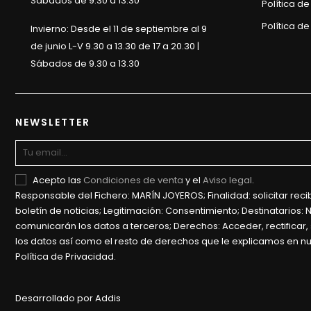
Sábados de 9.30 a 13.30
Política d
Política de
Invierno: Desde el 11 de septiembre al 9
de junio L-V 9.30 a 13.30 de 17 a 20.30 |
Sábados de 9.30 a 13.30
NEWSLETTER
Acepto las
Condiciones de venta
y el
Aviso legal
.
Responsable del Fichero: MARÍN JOYEROS; Finalidad: solicitar recib
boletín de noticias; Legitimación: Consentimiento; Destinatarios: 
comunicarán los datos a terceros; Derechos: Acceder, rectificar, 
los datos así como el resto de derechos que le explicamos en n
Política de Privacidad.
Desarrollado por Addis