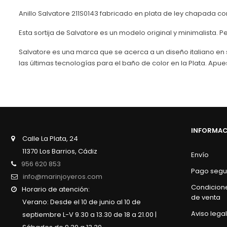
Anillo Salvatore 211S0143 fabricado en plata de ley chapada c
Esta sortija de Salvatore es un modelo original y minimalista. P
Salvatore es una marca que se acerca a un diseño italiano en s
las últimas tecnologías para el baño de color en la Plata. Apue
INFORMA
Calle La Plata, 24
11370 Los Barrios, Cádiz
Envío
956 620 853
Pago segu
info@marinjoyeros.com
Condicion
Horario de atención:
de venta
Verano: Desde el 10 de junio al 10 de
Aviso legal
septiembre L-V 9.30 a 13.30 de 18 a 21.00 |