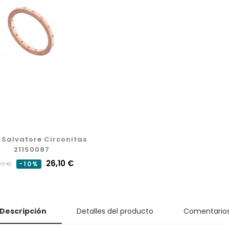
o Salvatore Circonitas
211S0087
cio
Precio
26,10 €
00 €
-10%
mal
Descripción
Detalles del producto
Comentario