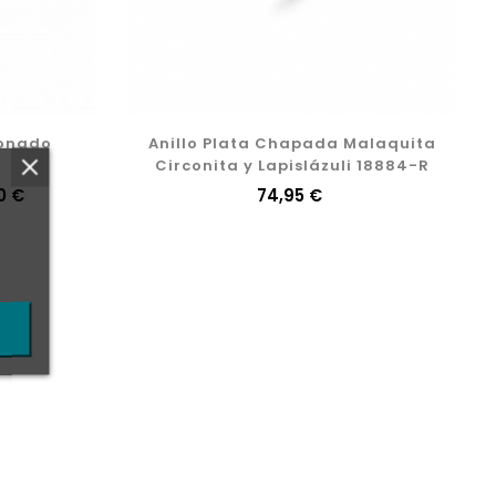
lonado
Anillo Plata Chapada Malaquita
Circonita y Lapislázuli 18884-R
o
0 €
Precio
74,95 €