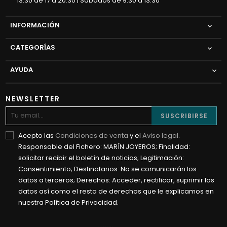
13.30 de 17 a 20.30 | Sábados de 9.30 a 13.30
INFORMACIÓN

CATEGORÍAS

AYUDA

NEWSLETTER
SUSCRIBIRSE
Acepto las
Condiciones de venta
y el
Aviso legal
.
Responsable del Fichero: MARÍN JOYEROS; Finalidad:
solicitar recibir el boletín de noticias; Legitimación:
Consentimiento; Destinatarios: No se comunicarán los
datos a terceros; Derechos: Acceder, rectificar, suprimir los
datos así como el resto de derechos que le explicamos en
nuestra Política de Privacidad.