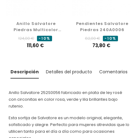
Anillo Salvatore
Pendientes Salvatore
Piedras Multicolor
Piedras 240A0006
252S0051
Precio
Precio
Precio
Precio
124,00 €
82,00 €
-10%
-10%
normal
111,60 €
normal
73,80 €
Descripción
Detalles del producto
Comentarios
Anillo Salvatore 252S0056 fabricado en plata de ley rosé
con circonitas en color rosa, verde y lila brillantes bajo
rutenio.
Esta sortija de Salvatore es un modelo original, elegante,
sofisticado y alegre. Perfecto para mujeres atrevidas que lo
utilicen tanto para el día a día como para ocasiones