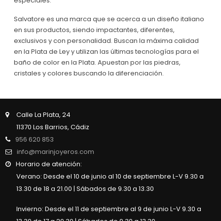
especiales.
Salvatore es una marca que se acerca a un diseño italiano
en sus productos, siendo impactantes, diferentes,
exclusivos y con personalidad. Buscan la máxima calidad
en la Plata de Ley y utilizan las últimas tecnologías para el
baño de color en la Plata. Apuestan por las piedras,
cristales y colores buscando la diferenciación.
Calle La Plata, 24
11370 Los Barrios, Cádiz
956 620 853
info@marinjoyeros.com
Horario de atención:
Verano: Desde el 10 de junio al 10 de septiembre L-V 9.30 a
13.30 de 18 a 21.00 | Sábados de 9.30 a 13.30
Invierno: Desde el 11 de septiembre al 9 de junio L-V 9.30 a