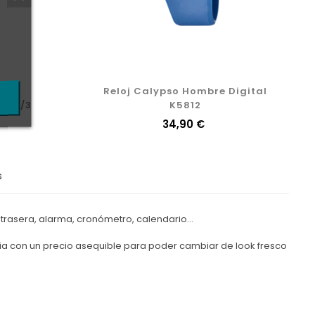
bre
Reloj Calypso Hombre Digital
co/Digital K5586/3
K5812
Precio
34,90 €
s
trasera, alarma, cronómetro, calendario...
cia con un precio asequible para poder cambiar de look fresco