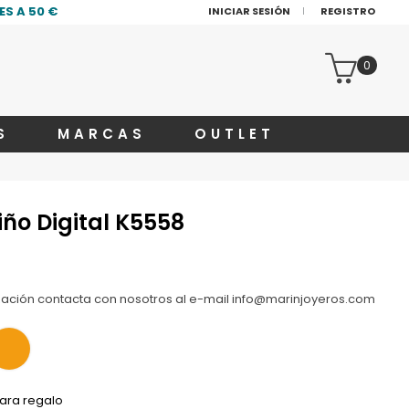
S A 50 €
INICIAR SESIÓN
REGISTRO
0
S
MARCAS
OUTLET
iño Digital K5558
zación contacta con nosotros al e-mail info@marinjoyeros.com
ara regalo