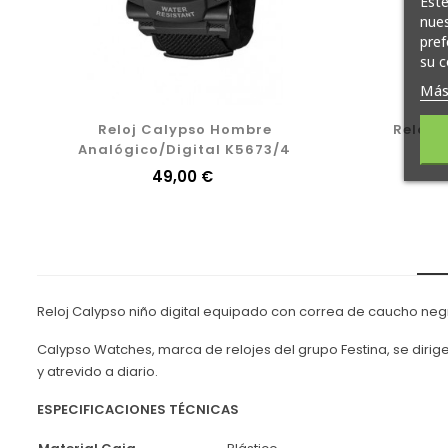
Este
nues
pref
su c
Más
Reloj Calypso Hombre
Reloj 
Analógico/Digital K5673/4
Precio
49,00 €
Reloj Calypso niño digital equipado con correa de caucho negr
Calypso Watches, marca de relojes del grupo Festina, se dirig
y atrevido a diario.
ESPECIFICACIONES TÉCNICAS