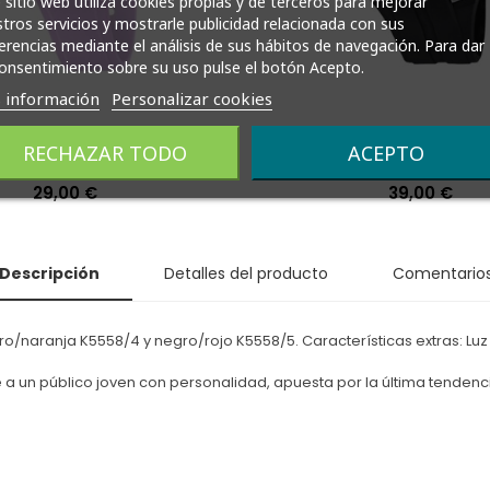
 sitio web utiliza cookies propias y de terceros para mejorar
tros servicios y mostrarle publicidad relacionada con sus
erencias mediante el análisis de sus hábitos de navegación. Para dar
onsentimiento sobre su uso pulse el botón Acepto.
 información
Personalizar cookies
Calypso Niña Analógico
Reloj Calypso Hom
RECHAZAR TODO
ACEPTO
K5562/4
Analógi
Precio
29,00 €
Precio
39,00 €
Descripción
Detalles del producto
Comentario
o/naranja K5558/4 y negro/rojo K5558/5. Características extras: Luz 
e a un público joven con personalidad, apuesta por la última tenden