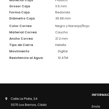
Material Caja
Plástico
Grosor Caja
11.5 mm
Forma Caja
Redonda
Diámetro Caja
35.68 mm
Color Correa
Negro y Naranja/Rojo
Material Correa
Caucho
Ancho Correa
21.2 mm
Tipo de Cierre
Hebilla
Movimiento
Digital
Resistencia al Agua
10 ATM
INFORMA
Calle La Plata, 24
11370 Los Barrios, Cádiz
Envío