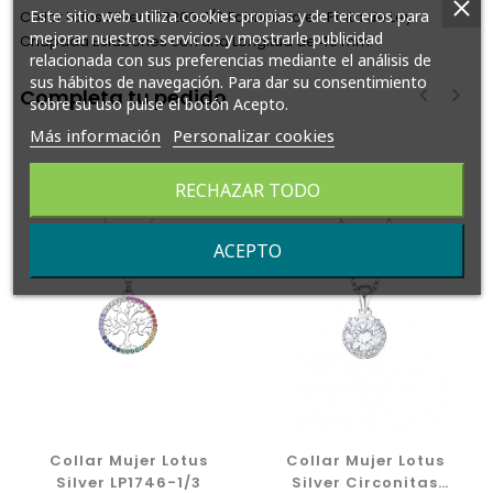
Este sitio web utiliza cookies propias y de terceros para
Collar Lotus Silver LP3200-1/2 Fabricado en Plata de Ley
mejorar nuestros servicios y mostrarle publicidad
Chapada Eslabones con una Longitud de 45 mm.
relacionada con sus preferencias mediante el análisis de
sus hábitos de navegación. Para dar su consentimiento
Completa tu pedido
sobre su uso pulse el botón Acepto.
Más información
Personalizar cookies
‹
›
RECHAZAR TODO
ACEPTO
Collar Mujer Lotus
Collar Mujer Lotus
Silver LP1746-1/3
Silver Circonitas