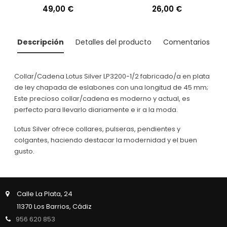
LP3104-1/1
Precio
49,00 €
Precio
26,00 €
Descripción
Detalles del producto
Comentarios
Collar/Cadena Lotus Silver LP3200-1/2 fabricado/a en plata
de ley chapada de eslabones con una longitud de 45 mm;
Este precioso collar/cadena es moderno y actual, es
perfecto para llevarlo diariamente e ir a la moda.
Lotus Silver ofrece collares, pulseras, pendientes y
colgantes, haciendo destacar la modernidad y el buen
gusto.
Calle La Plata, 24
11370 Los Barrios, Cádiz
956 620 853