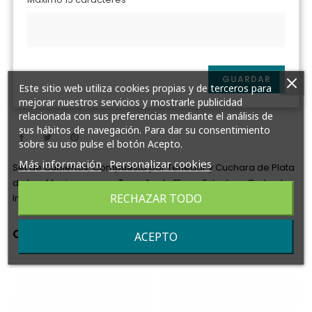
GUARDAR
Este sitio web utiliza cookies propias y de terceros para
mejorar nuestros servicios y mostrarle publicidad
relacionada con sus preferencias mediante el análisis de
sus hábitos de navegación. Para dar su consentimiento
sobre su uso pulse el botón Acepto.
Más información
Personalizar cookies
Set de Cubiertos, Compuesto por Tenedor y Cuchara de Plata
de Ley, Macizos con un Tamaño de 15 cm. Estuche y Grabado
RECHAZAR TODO
Incluido.
Completa tu pedido
ACEPTO
‹
›