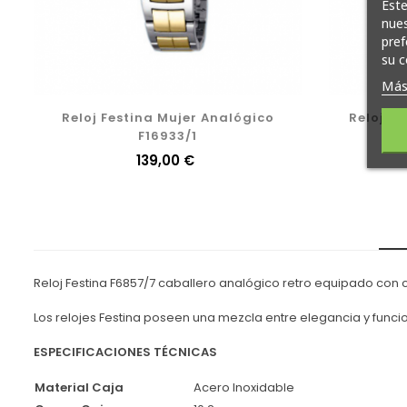
Este
nues
pref
su c
Más
Reloj Festina Mujer Analógico
Reloj F
F16933/1
Cr
Precio
139,00 €
Reloj Festina F6857/7 caballero analógico retro equipado con 
Los relojes Festina poseen una mezcla entre elegancia y funcio
ESPECIFICACIONES TÉCNICAS
Material Caja
Acero Inoxidable