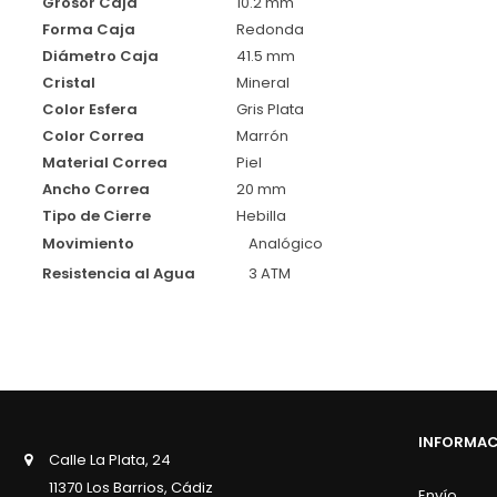
Grosor Caja
10.2 mm
Forma Caja
Redonda
Diámetro Caja
41.5 mm
Cristal
Mineral
Color Esfera
Gris Plata
Color Correa
Marrón
Material Correa
Piel
Ancho Correa
20 mm
Tipo de Cierre
Hebilla
Movimiento
Analógico
Resistencia al Agua
3 ATM
INFORMA
Calle La Plata, 24
11370 Los Barrios, Cádiz
Envío