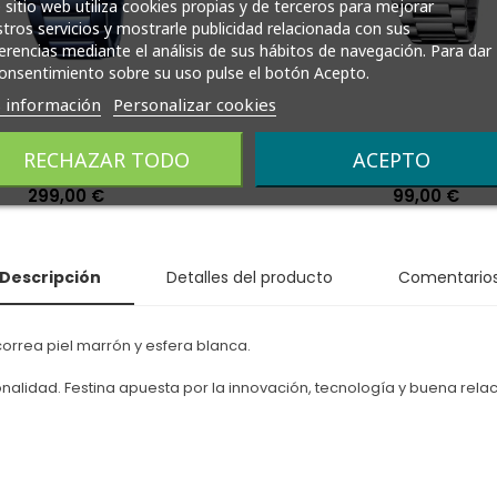
 sitio web utiliza cookies propias y de terceros para mejorar
tros servicios y mostrarle publicidad relacionada con sus
erencias mediante el análisis de sus hábitos de navegación. Para dar
onsentimiento sobre su uso pulse el botón Acepto.
 información
Personalizar cookies
estina Hombre Analógico
Reloj Festina Mujer An
RECHAZAR TODO
ACEPTO
onógrafo F20643/1
F16719/1
Precio
299,00 €
Precio
99,00 €
Descripción
Detalles del producto
Comentario
correa piel marrón y esfera blanca.
nalidad. Festina apuesta por la innovación, tecnología y buena rela