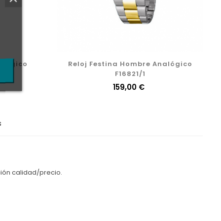
alógico
Reloj Festina Hombre Analógico
F16821/1
Precio
159,00 €
s
ción calidad/precio.