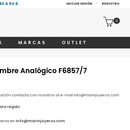
S A 50 €
INICIAR SESIÓN
REGISTRO
0
S
MARCAS
OUTLET
Hombre Analógico F6857/7
zación contacta con nosotros al e-mail info@marinjoyeros.com
ara regalo
serva en
info@marinjoyeros.com