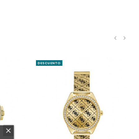
‹
›
DESCUENTO