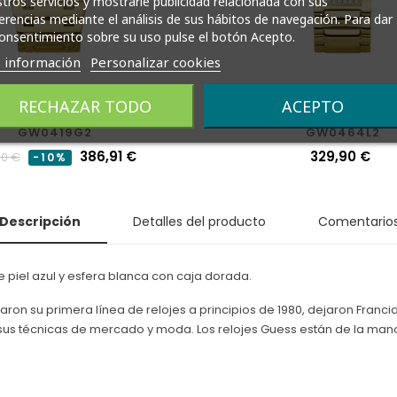
tros servicios y mostrarle publicidad relacionada con sus
erencias mediante el análisis de sus hábitos de navegación. Para dar
onsentimiento sobre su uso pulse el botón Acepto.
 información
Personalizar cookies
RECHAZAR TODO
ACEPTO
Guess Hombre Analógico
Reloj Guess Mujer An
GW0419G2
GW0464L2
o
Precio
386,91 €
Precio
329,90 €
90 €
-10%
al
Descripción
Detalles del producto
Comentario
piel azul y esfera blanca con caja dorada.
on su primera línea de relojes a principios de 1980, dejaron Franci
s técnicas de mercado y moda. Los relojes Guess están de la mano c