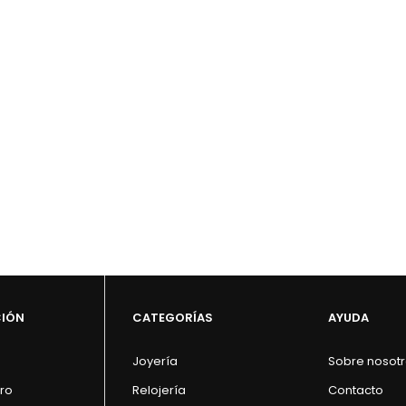
CIÓN
CATEGORÍAS
AYUDA
Joyería
Sobre nosot
ro
Relojería
Contacto