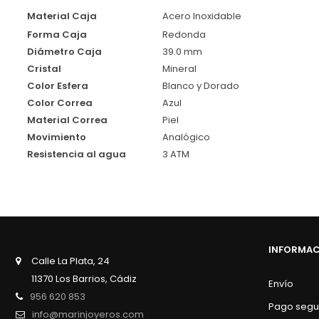
Material Caja
Acero Inoxidable
Forma Caja
Redonda
Diámetro Caja
39.0 mm
Cristal
Mineral
Color Esfera
Blanco y Dorado
Color Correa
Azul
Material Correa
Piel
Movimiento
Analógico
Resistencia al agua
3 ATM
INFORMA
Calle La Plata, 24
11370 Los Barrios, Cádiz
Envío
956 620 853
Pago segu
info@marinjoyeros.com