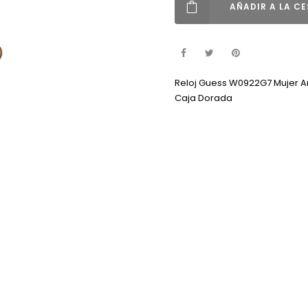
AÑADIR A LA C
Reloj Guess W0922G7 Mujer An
Caja Dorada