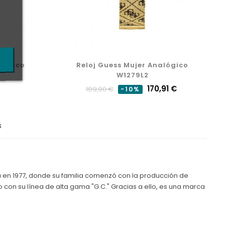
alógico
Reloj Guess Mujer Analógico
W1279L2
Precio
Precio
170,91 €
189,90 €
-10%
normal
s
a en 1977, donde su familia comenzó con la producción de
on su línea de alta gama "G.C." Gracias a ello, es una marca