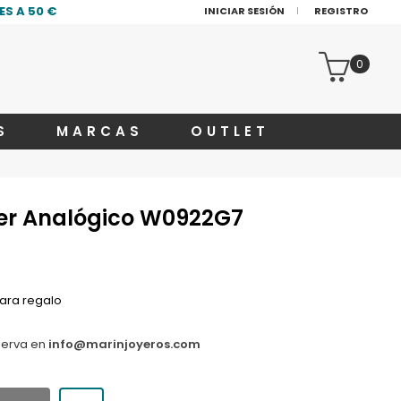
S A 50 €
INICIAR SESIÓN
REGISTRO
0
S
MARCAS
OUTLET
jer Analógico W0922G7
ara regalo
serva en
info@marinjoyeros.com