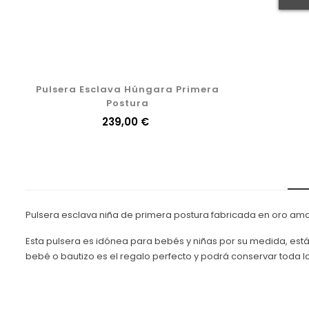
Pulsera Esclava Húngara Primera
Postura
Precio
239,00 €
Pulsera esclava niña de primera postura fabricada en oro amar
Esta pulsera es idónea para bebés y niñas por su medida, es
bebé o bautizo es el regalo perfecto y podrá conservar toda la