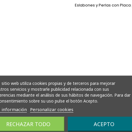
Eslabones y Perlas con Placa
 sitio web utiliza cookies propias y de terceros para mejorar
tros servicios y mostrarle publicidad relacionada con sus
erencias mediante el análisis de sus hábitos de navegación. Para dar
onsentimiento sobre su uso pulse el botón Acepto.
 información
Personalizar cookies
RECHAZAR TODO
ACEPTO