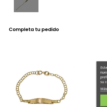
Completa tu pedido
Este
nues
pref
su c
Más