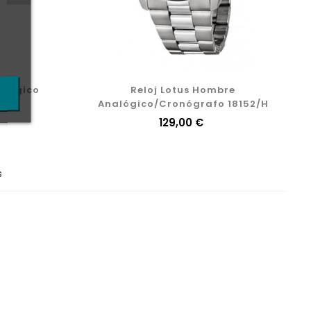
alógico
Reloj Lotus Hombre
2/3
Analógico/Cronógrafo 18152/H
Precio
129,00 €
s