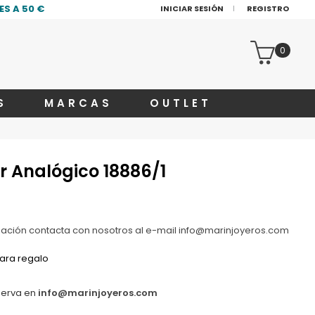
S A 50 €
INICIAR SESIÓN
REGISTRO
0
S
MARCAS
OUTLET
er Analógico 18886/1
zación contacta con nosotros al e-mail info@marinjoyeros.com
ara regalo
serva en
info@marinjoyeros.com