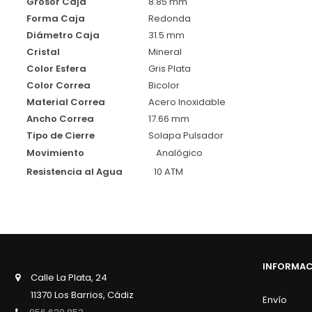
Grosor Caja
8.85 mm
Forma Caja
Redonda
Diámetro Caja
31.5 mm
Cristal
Mineral
Color Esfera
Gris Plata
Color Correa
Bicolor
Material Correa
Acero Inoxidable
Ancho Correa
17.66 mm
Tipo de Cierre
Solapa Pulsador
Movimiento
Analógico
Resistencia al Agua
10 ATM
INFORMA
Calle La Plata, 24
11370 Los Barrios, Cádiz
Envío