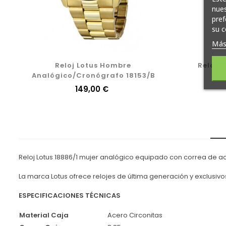
nues
pref
su c
Más
Reloj Lotus Hombre
Reloj 
Analógico/Cronógrafo 18153/B
Precio
149,00 €
Reloj Lotus 18886/1 mujer analógico equipado con correa de acer
La marca Lotus ofrece relojes de última generación y exclusivo
ESPECIFICACIONES TÉCNICAS
Material Caja
Acero Circonitas