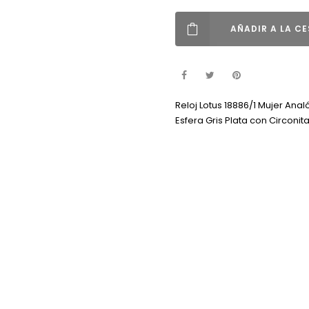
AÑADIR A LA C
Reloj Lotus 18886/1 Mujer Ana
Esfera Gris Plata con Circonit