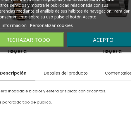
tros servicios y mostrarle publicidad relacionada con sus
erencias mediante el análisis de sus hábitos de navegación. Para dar
onsentimiento sobre su uso pulse el botón Acepto.
 información
Personalizar cookies
Lotus Hombre Analógico
Reloj Lotus Hombre An
RECHAZAR TODO
ACEPTO
18856/3
Cronógrafo 1868
Precio
139,00 €
Precio
139,00 €
Descripción
Detalles del producto
Comentario
o inoxidable bicolor y esfera gris plata con circonitas.
s para todo tipo de público.