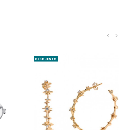
‹
›
DESCUENTO