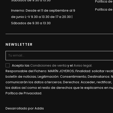
Sábados de 9.30 a 13.30
Política d
Política de
Invierno: Desde el 11 de septiembre al 9
de junio L-V 9.30 a 13.30 de 17 a 20.30 |
Sábados de 9.30 a 13.30
NEWSLETTER
Acepto las
Condiciones de venta
y el
Aviso legal
.
Responsable del Fichero: MARÍN JOYEROS; Finalidad: solicitar recib
boletín de noticias; Legitimación: Consentimiento; Destinatarios: 
comunicarán los datos a terceros; Derechos: Acceder, rectificar, 
los datos así como el resto de derechos que le explicamos en n
Política de Privacidad.
Desarrollado por Addis