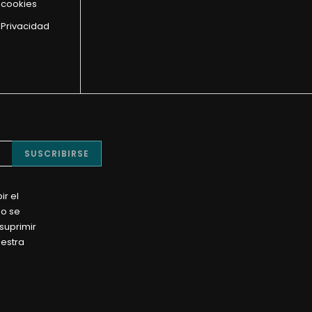
e cookies
 Privacidad
SUSCRIBIRSE
ir el
No se
suprimir
uestra