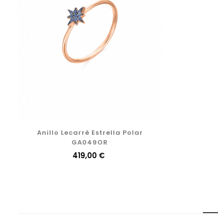
Anillo Lecarré Estrella Polar
GA049OR
Precio
419,00 €