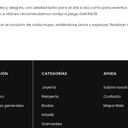
es y alegres, con utilidad tanto para el día a día como para evento
eto e idóneo recomendamos sortija a juego Ga049OR.
r al corazón de cada mujer, sintiéndose única y especial. Realiza
CIÓN
CATEGORÍAS
AYUDA
Joyería
Sobre nosot
ro
Relojería
Contacto
es generales
Bodas
Mapa Web
Infantil
Diamantes