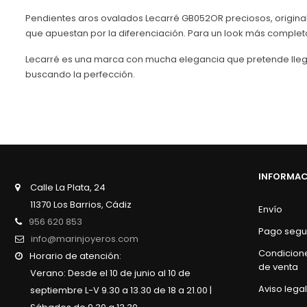
Pendientes aros ovalados Lecarré GB052OR preciosos, original
que apuestan por la diferenciación. Para un look más compl
Lecarré es una marca con mucha elegancia que pretende llega
buscando la perfección.
INFORMA
Calle La Plata, 24
11370 Los Barrios, Cádiz
Envío
956 620 853
Pago segu
info@marinjoyeros.com
Condicion
Horario de atención:
de venta
Verano: Desde el 10 de junio al 10 de
Aviso legal
septiembre L-V 9.30 a 13.30 de 18 a 21.00 |