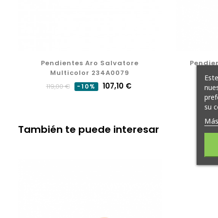
Pendientes Aro Salvatore
Pendien
Multicolor 234A0079
Este
Precio
Precio
107,10 €
119,00 €
-10%
nues
pref
normal
su c
Más
También te puede interesar