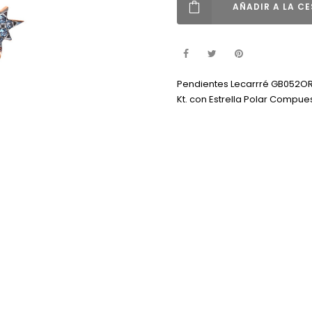
AÑADIR A LA C
Pendientes Lecarrré GB052OR
Kt. con Estrella Polar Compu