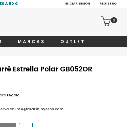
S A 50 €
INICIAR SESIÓN
REGISTRO
0
S
MARCAS
OUTLET
rré Estrella Polar GB052OR
ara regalo
serva en
info@marinjoyeros.com