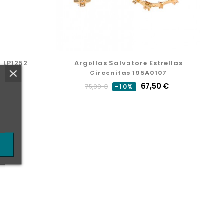
r LP1252
Argollas Salvatore Estrellas
Circonitas 195A0107
Precio
Precio
67,50 €
75,00 €
-10%
normal