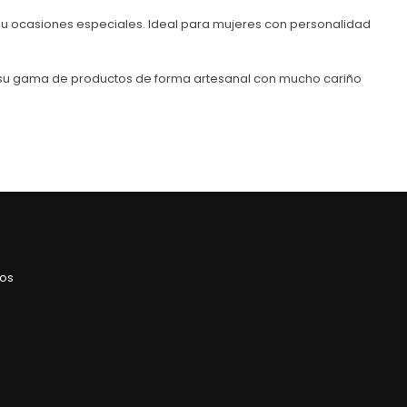
s u ocasiones especiales. Ideal para mujeres con personalidad
n su gama de productos de forma artesanal con mucho cariño
ros