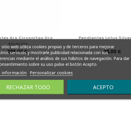
tes Aro Circonitas Oro
Pendientes Lotus Silve
Amarillo
 sitio web utiliza cookies propias y de terceros para mejorar
Precio
299,00 €
Precio
39,00 €
tros servicios y mostrarle publicidad relacionada con sus
erencias mediante el análisis de sus hábitos de navegación. Para dar
onsentimiento sobre su uso pulse el botón Acepto.
 información
Personalizar cookies
RECHAZAR TODO
ACEPTO