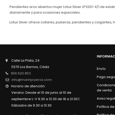
Pendientes aros abiertos mujer Lotus Silver LP3201-4/1 de esla
diariamente y para ocasiones especiales.
Lotus Silver ofrece collares, pulseras, pendientes y colgantes
INFORMA
Calle La Plata, 24
11370 Los Barrios, Cádiz
Envío
956 620 853
Pago segu
info@marinjoyeros.com
Condicion
Horario de atención:
de venta
Verano: Desde el 10 de junio al 10 de
Aviso legal
septiembre L-V 9.30 a 13.30 de 18 a 21.00 |
Sábados de 9.30 a 13.30
Política d
Política de