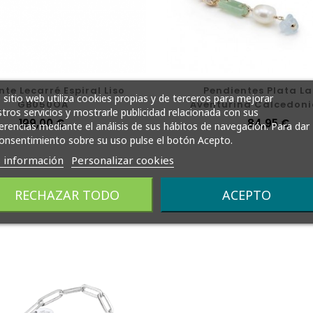
te Lecarré Espiral Liso
Pendientes Plata L
 sitio web utiliza cookies propias y de terceros para mejorar
GB050OA
Aventurina Calcedoni
tros servicios y mostrarle publicidad relacionada con sus
Barroca 18436-
Precio
199,00 €
Precio
84,95 €
erencias mediante el análisis de sus hábitos de navegación. Para dar
onsentimiento sobre su uso pulse el botón Acepto.
 información
Personalizar cookies
RECHAZAR TODO
ACEPTO