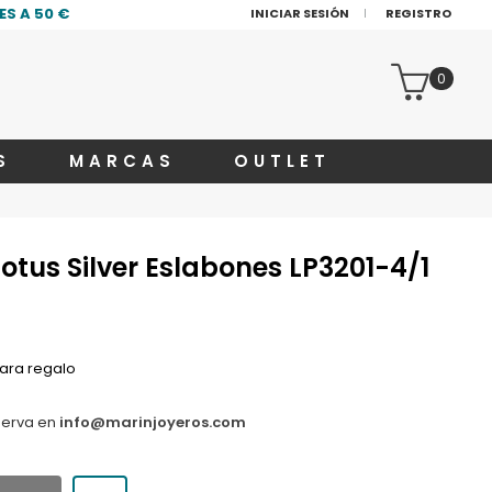
S A 50 €
INICIAR SESIÓN
REGISTRO
0
S
MARCAS
OUTLET
Lotus Silver Eslabones LP3201-4/1
ara regalo
serva en
info@marinjoyeros.com