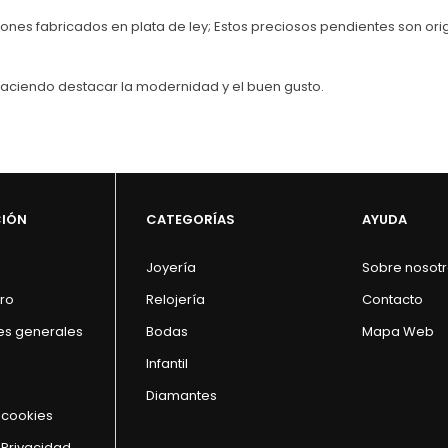
bones fabricados en plata de ley; Estos preciosos pendientes son ori
, haciendo destacar la modernidad y el buen gusto.
CIÓN
CATEGORÍAS
AYUDA
Joyería
Sobre nosot
ro
Relojería
Contacto
es generales
Bodas
Mapa Web
Infantil
Diamantes
e cookies
 Privacidad