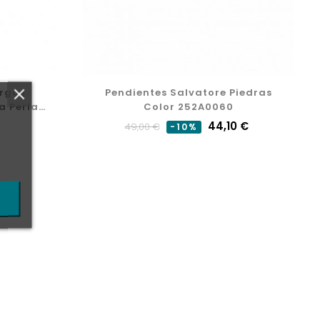
argos
Pendientes Salvatore Piedras
a Perla
Color 252A0060
A
Precio
Precio
44,10 €
49,00 €
-10%
normal