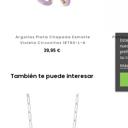
Argollas Plata Chapada Esmalte
Pendien
Este
Violeta Circonitas 18790-L-A
nues
Precio
39,95 €
pref
su c
Más
También te puede interesar