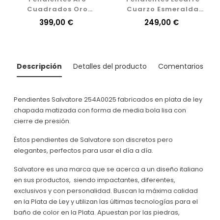
Cuadrados Oro
Cuarzo Esmeralda
Amarillo
GB117OA
Precio
399,00 €
Precio
249,00 €
Descripción
Detalles del producto
Comentarios
Pendientes Salvatore 254A0025 fabricados en plata de ley
chapada matizada con forma de media bola lisa con
cierre de presión.
Éstos pendientes de Salvatore son discretos pero
elegantes, perfectos para usar el día a día.
Salvatore es una marca que se acerca a un diseño italiano
en sus productos, siendo impactantes, diferentes,
exclusivos y con personalidad. Buscan la máxima calidad
en la Plata de Ley y utilizan las últimas tecnologías para el
baño de color en la Plata. Apuestan por las piedras,