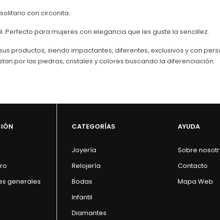
solitario con circonita.
il. Perfecto para mujeres con elegancia que les guste la sencillez.
us productos, siendo impactantes, diferentes, exclusivos y con perso
stan por las piedras, cristales y colores buscando la diferenciación.
CIÓN
CATEGORÍAS
AYUDA
Joyería
Sobre nosot
ro
Relojería
Contacto
es generales
Bodas
Mapa Web
Infantil
Diamantes