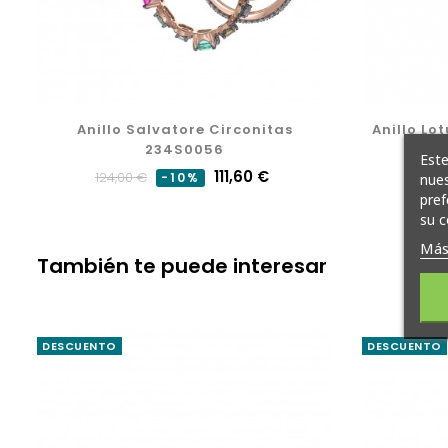
Anillo Salvatore Circonitas
Anillo Lo
234S0056
Este
Precio
Precio
111,60 €
124,00 €
-10%
nues
pref
normal
su c
Más
También te puede interesar
DESCUENTO
DESCUENTO