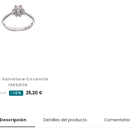
o Salvatore Circonita
136S0116
cio
Precio
25,20 €
00 €
-10%
mal
Descripción
Detalles del producto
Comentario