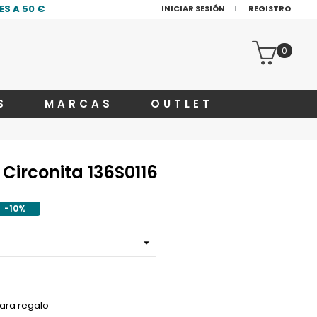
S A 50 €
INICIAR SESIÓN
REGISTRO
0
S
MARCAS
OUTLET
 Circonita 136S0116
-10%
ara regalo