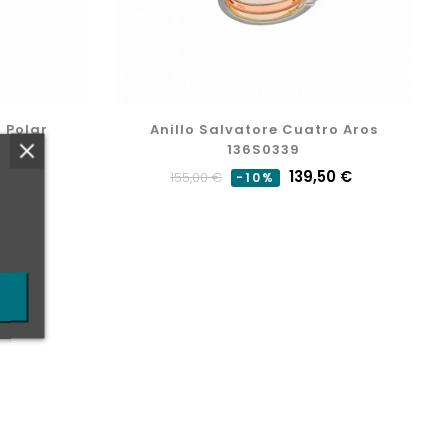
Anillo Salvatore Cuatro Aros
136S0339
Precio
Precio
139,50 €
155,00 €
-10%
normal