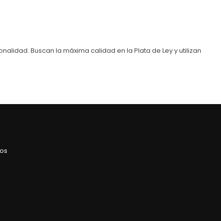
nalidad. Buscan la máxima calidad en la Plata de Ley y utilizan
ros