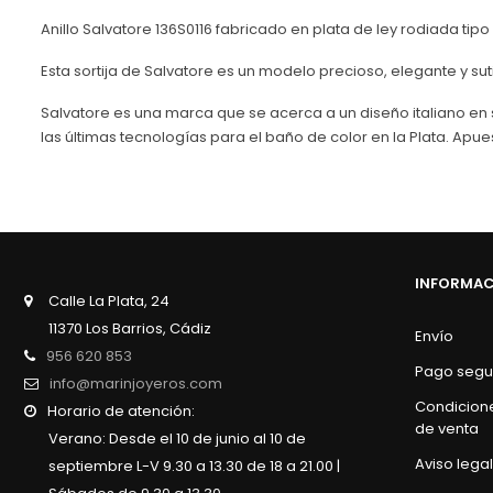
Anillo Salvatore 136S0116 fabricado en plata de ley rodiada tipo 
Esta sortija de Salvatore es un modelo precioso, elegante y sut
Salvatore es una marca que se acerca a un diseño italiano en s
las últimas tecnologías para el baño de color en la Plata. Apue
INFORMA
Calle La Plata, 24
11370 Los Barrios, Cádiz
Envío
956 620 853
Pago segu
info@marinjoyeros.com
Condicion
Horario de atención:
de venta
Verano: Desde el 10 de junio al 10 de
Aviso legal
septiembre L-V 9.30 a 13.30 de 18 a 21.00 |