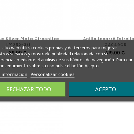
tus Silver Plata Circonitas
Anillo Lecarré Estrella Polar
LP1252-3/1
GA049OR
 sitio web utiliza cookies propias y de terceros para mejorar
Precio
39,00 €
Precio
419,00 €
tros servicios y mostrarle publicidad relacionada con sus
erencias mediante el análisis de sus hábitos de navegación. Para dar
onsentimiento sobre su uso pulse el botón Acepto.
 información
Personalizar cookies
RECHAZAR TODO
ACEPTO