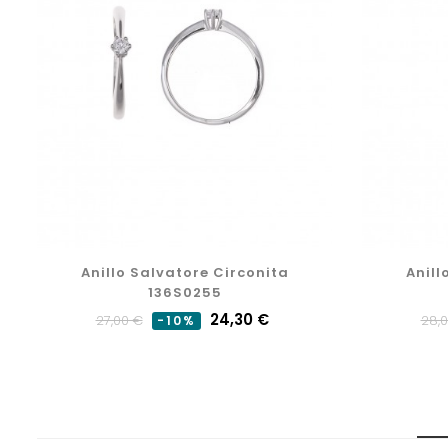
Anillo Salvatore Circonita
Anill
136S0255
Precio
Precio
24,30 €
Pre
27,00 €
28,
-10%
normal
nor