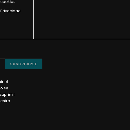
e cookies
 Privacidad
SUSCRIBIRSE
ir el
No se
suprimir
uestra