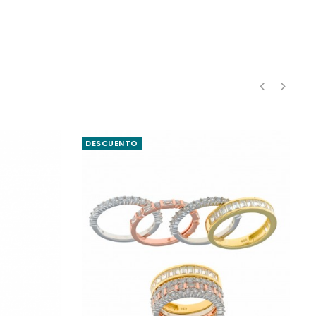
‹
›
DESCUENTO