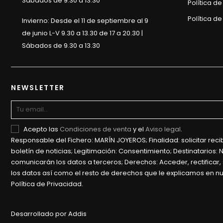
Sábados de 9.30 a 13.30
Política d
Política de
Invierno: Desde el 11 de septiembre al 9
de junio L-V 9.30 a 13.30 de 17 a 20.30 |
Sábados de 9.30 a 13.30
NEWSLETTER
Acepto las
Condiciones de venta
y el
Aviso legal
.
Responsable del Fichero: MARÍN JOYEROS; Finalidad: solicitar recib
boletín de noticias; Legitimación: Consentimiento; Destinatarios: 
comunicarán los datos a terceros; Derechos: Acceder, rectificar, 
los datos así como el resto de derechos que le explicamos en n
Política de Privacidad.
Desarrollado por Addis