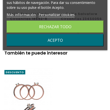
sus hábitos de navegación. Para dar su consentimiento
sobre su uso pulse el botón Acepto.
Anillo Esmalte Verde
Anillo Salvatore
Más información
Personalizar cookies
Circonitas 18692-R
Circonitas 234S0056
Precio
49,95 €
Precio
Precio
124,00 €
-10%
RECHAZAR TODO
normal
111,60 €
ACEPTO
También te puede interesar
DESCUENTO