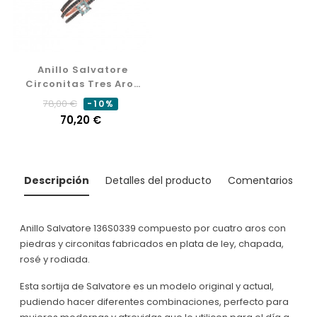
Anillo Salvatore
Circonitas Tres Aros
136S0287
Precio
Precio
78,00 €
-10%
normal
70,20 €
Descripción
Detalles del producto
Comentarios
Anillo Salvatore 136S0339 compuesto por cuatro aros con
piedras y circonitas fabricados en plata de ley, chapada,
rosé y rodiada.
Esta sortija de Salvatore es un modelo original y actual,
pudiendo hacer diferentes combinaciones, perfecto para