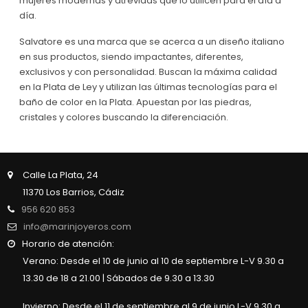
mujeres modernas y atrevidas que lo utilicen para el día a
día.
Salvatore es una marca que se acerca a un diseño italiano
en sus productos, siendo impactantes, diferentes,
exclusivos y con personalidad. Buscan la máxima calidad
en la Plata de Ley y utilizan las últimas tecnologías para el
baño de color en la Plata. Apuestan por las piedras,
cristales y colores buscando la diferenciación.
Calle La Plata, 24
11370 Los Barrios, Cádiz
956 620 853
info@marinjoyeros.com
Horario de atención:
Verano: Desde el 10 de junio al 10 de septiembre L-V 9.30 a
13.30 de 18 a 21.00 | Sábados de 9.30 a 13.30
Invierno: Desde el 11 de septiembre al 9 de junio L-V 9.30 a