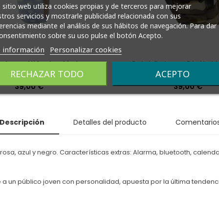
 sitio web utiliza cookies propias y de terceros para mejorar
tros servicios y mostrarle publicidad relacionada con sus
erencias mediante el análisis de sus hábitos de navegación. Para dar
onsentimiento sobre su uso pulse el botón Acepto.
 información
Personalizar cookies
Calypso Niña Analógico
Reloj Calypso Digital
RECHAZAR TODO
ACEPTO
K5713
K5723/6
Precio
39,00 €
Precio
39,00 €
Descripción
Detalles del producto
Comentario
sa, azul y negro. Características extras: Alarma, bluetooth, calenda
e a un público joven con personalidad, apuesta por la última tenden