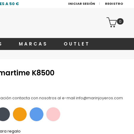
S A 50 €
INICIAR SESIÓN
REGISTRO
0
S
MARCAS
OUTLET
Smartime K8500
zación contacta con nosotros al e-mail info@marinjoyeros.com
ara regalo