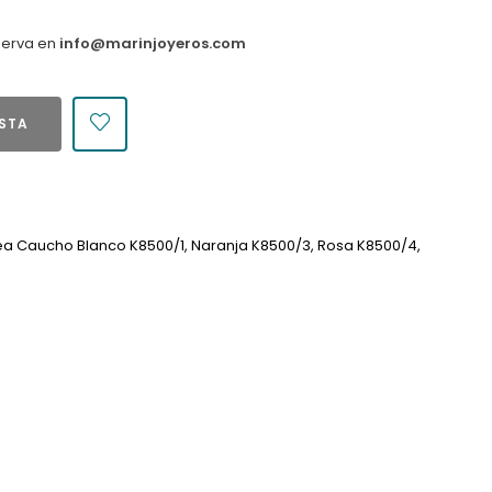
serva en
info@marinjoyeros.com
ESTA
ea Caucho Blanco K8500/1, Naranja K8500/3, Rosa K8500/4,
6