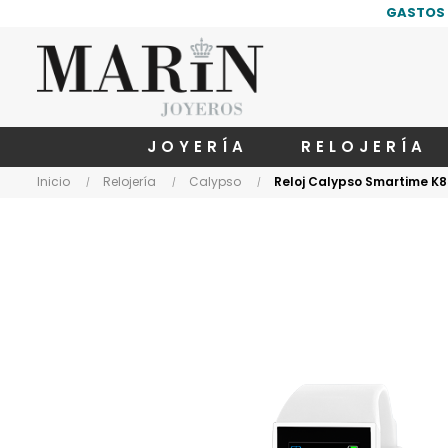
GASTOS 
JOYERÍA
RELOJERÍA
Inicio
Relojería
Calypso
Reloj Calypso Smartime K