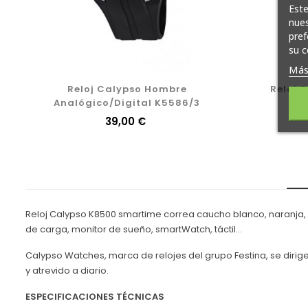
Este
nues
pref
su c
Más
Reloj Calypso Hombre
Reloj 
Analógico/Digital K5586/3
Precio
39,00 €
Reloj Calypso K8500 smartime correa caucho blanco, naranja, ro
de carga, monitor de sueño, smartWatch, táctil...
Calypso Watches, marca de relojes del grupo Festina, se dirig
y atrevido a diario.
ESPECIFICACIONES TÉCNICAS