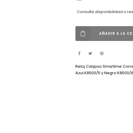
Consulte disponibilidad o re
AÑADIR A LA C
Reloj Calypso Smartime Corr
Azul K8500/5 y Negro K8500/