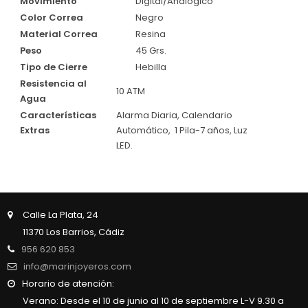
Movimiento
Digital/Analógico
Color Correa
Negro
Material Correa
Resina
Peso
45 Grs.
Tipo de Cierre
Hebilla
Resistencia al
10 ATM
Agua
Características
Alarma Diaria, Calendario
Extras
Automático, 1 Pila-7 años, Luz
LED.
Calle La Plata, 24
11370 Los Barrios, Cádiz
956 620 853
info@marinjoyeros.com
Horario de atención:
Verano: Desde el 10 de junio al 10 de septiembre L-V 9.30 a