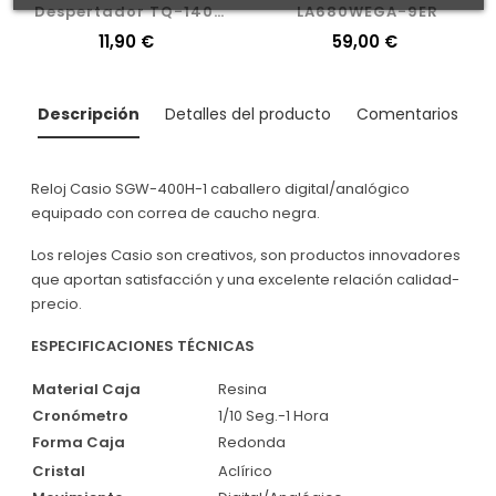
Despertador TQ-140-
LA680WEGA-9ER
1EF
Precio
11,90 €
Precio
59,00 €
Descripción
Detalles del producto
Comentarios
Reloj Casio SGW-400H-1 caballero digital/analógico
equipado con correa de caucho negra.
Los relojes Casio son creativos, son productos innovadores
que aportan satisfacción y una excelente relación calidad-
precio.
ESPECIFICACIONES TÉCNICAS
Material Caja
Resina
Cronómetro
1/10 Seg.-1 Hora
Forma Caja
Redonda
Cristal
Aclírico