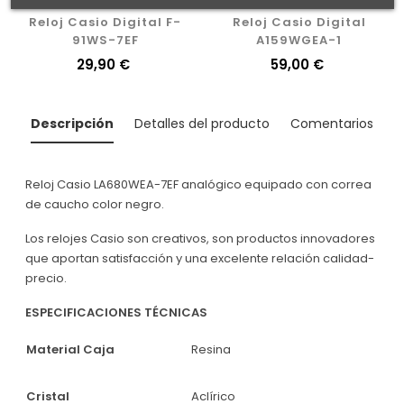
Reloj Casio Digital F-
Reloj Casio Digital
91WS-7EF
A159WGEA-1
Precio
29,90 €
Precio
59,00 €
Descripción
Detalles del producto
Comentarios
Reloj Casio LA680WEA-7EF analógico equipado con correa
de caucho color negro.
Los relojes Casio son creativos, son productos innovadores
que aportan satisfacción y una excelente relación calidad-
precio.
ESPECIFICACIONES TÉCNICAS
Material Caja
Resina
Cristal
Aclírico