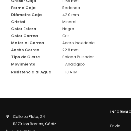
Grosor Caja
11.55 mm
Forma Caja
Redonda
Diámetro Caja
42.0 mm
Cristal
Mineral
Color Esfera
Negro
Color Correa
Gris
Material Correa
Acero Inoxidable
Ancho Correa
22.8 mm
Tipo de Cierre
Solapa Pulsador
Movimiento
Analógico
Resistencia al Agua
10 ATM
INFORMA
Calle La Plata, 24
11370 Los Barrios, Cádiz
Envío