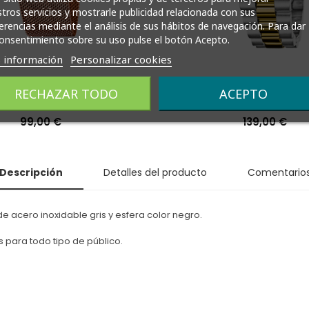
tros servicios y mostrarle publicidad relacionada con sus
erencias mediante el análisis de sus hábitos de navegación. Para dar
onsentimiento sobre su uso pulse el botón Acepto.
 información
Personalizar cookies
 Lotus Mujer Smartime
Reloj Lotus Hombre An
RECHAZAR TODO
ACEPTO
50001/A
18855/1
Precio
99,00 €
Precio
139,00 €
Descripción
Detalles del producto
Comentario
e acero inoxidable gris y esfera color negro.
s para todo tipo de público.