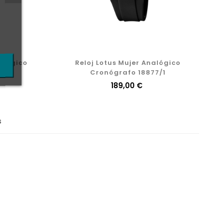
alógico
Reloj Lotus Mujer Analógico
Cronógrafo 18877/1
Precio
189,00 €
s