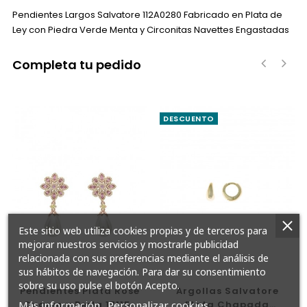
Pendientes Largos Salvatore 112A0280 Fabricado en Plata de
Ley con Piedra Verde Menta y Circonitas Navettes Engastadas
Completa tu pedido
‹
›
DESCUENTO
Este sitio web utiliza cookies propias y de terceros para
mejorar nuestros servicios y mostrarle publicidad
relacionada con sus preferencias mediante el análisis de
sus hábitos de navegación. Para dar su consentimiento
sobre su uso pulse el botón Acepto.
Pendientes Plata Rosé
Argollas Salvatore
Más información
Personalizar cookies
Cuarzo y Perla 17115-
Plata Chapada