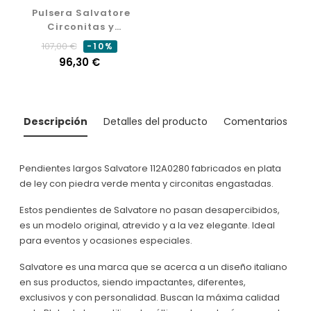
Pulsera Salvatore
Circonitas y
Morganitas 112P0099
Precio
Precio
107,00 €
-10%
normal
96,30 €
Descripción
Detalles del producto
Comentarios
Pendientes largos Salvatore 112A0280 fabricados en plata
de ley con piedra verde menta y circonitas engastadas.
Estos pendientes de Salvatore no pasan desapercibidos,
es un modelo original, atrevido y a la vez elegante. Ideal
para eventos y ocasiones especiales.
Salvatore es una marca que se acerca a un diseño italiano
en sus productos, siendo impactantes, diferentes,
exclusivos y con personalidad. Buscan la máxima calidad