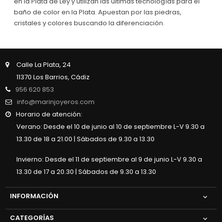
en la Plata de Ley y utilizan las últimas tecnologías para el
baño de color en la Plata. Apuestan por las piedras,
cristales y colores buscando la diferenciación.
Calle La Plata, 24
11370 Los Barrios, Cádiz
956 620 853
info@marinjoyeros.com
Horario de atención:
Verano: Desde el 10 de junio al 10 de septiembre L-V 9.30 a
13.30 de 18 a 21.00 | Sábados de 9.30 a 13.30
Invierno: Desde el 11 de septiembre al 9 de junio L-V 9.30 a
13.30 de 17 a 20.30 | Sábados de 9.30 a 13.30
INFORMACIÓN

CATEGORÍAS
