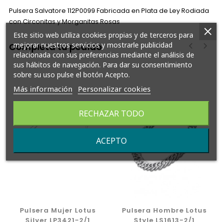
Pulsera Salvatore 112P0099 Fabricada en Plata de Ley Rodiada
con Circonitas y Morganitas Rosas
Este sitio web utiliza cookies propias y de terceros para
mejorar nuestros servicios y mostrarle publicidad
Completa tu pedido
relacionada con sus preferencias mediante el análisis de
sus hábitos de navegación. Para dar su consentimiento
‹
›
sobre su uso pulse el botón Acepto.
Más información
Personalizar cookies
RECHAZAR TODO
ACEPTO
Pulsera Mujer Lotus
Pulsera Hombre Lotus
Silver LP3421-2/1
Style LS1613-2/1